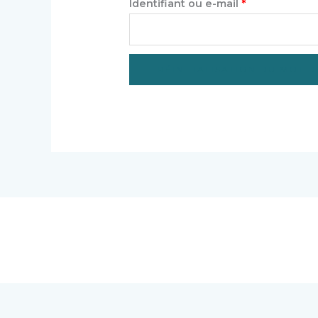
Obligatoire
Identifiant ou e-mail
*
RÉINITIALISATION DU MOT D