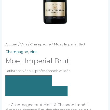
Accueil
/
Vins
/
Champagne
/ Moet Imperial Brut
Champagne
,
Vins
Moet Imperial Brut
Tarifs réservés aux professionnels validés.
SE CONNECTER
CRÉER UN COMPTE PRO
Le Champagne brut Moët & Chandon Impérial
s’impose comme l’un des champagnes les plus