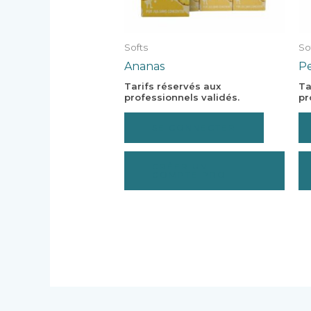
Softs
So
Ananas
Pe
Tarifs réservés aux
Ta
professionnels validés.
pr
SE CONNECTER
CRÉER UN
COMPTE PRO