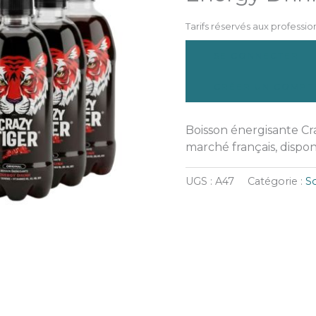
Tarifs réservés aux professio
SE CONNECTER
CRÉER UN COMPT
Boisson énergisante Cr
marché français, dispon
UGS :
A47
Catégorie :
S