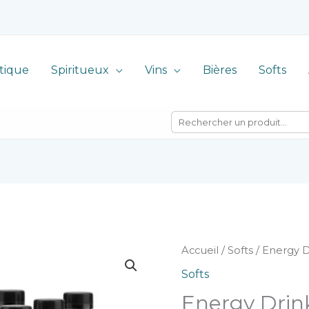
tique
Spiritueux
Vins
Bières
Softs
Accueil
/
Softs
/ Energy D
Softs
Energy Drin