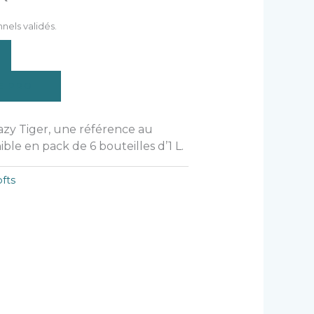
nnels validés.
E PRO
azy Tiger, une référence au
ible en pack de 6 bouteilles d’1 L.
ofts